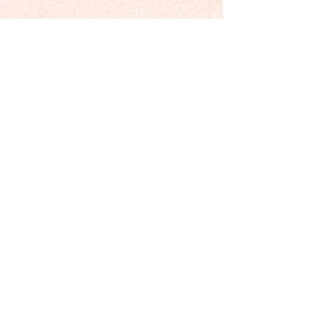
Tous les efforts ont été déployés pour
que les informations présentées sur ce
site web soient aussi précises que
possible. Chaque NIV est vérifié
individuellement dans une base de
données Mazda Canada pour
déterminer / confirmer des informations
telles que les dates de construction.
La plupart des informations d'historique
présentées dans ce registre ont été
fournies par des propriétaires et des
enthousiastes ayant répondu aux
demandes par e-mail / forum, pris au
pied de la lettre et compilés. Si vous
remarquez des inexactitudes, veuillez
les signaler et nous les corrigerons.
Nous apprécions toute information que
vous pourriez fournir sur votre propre