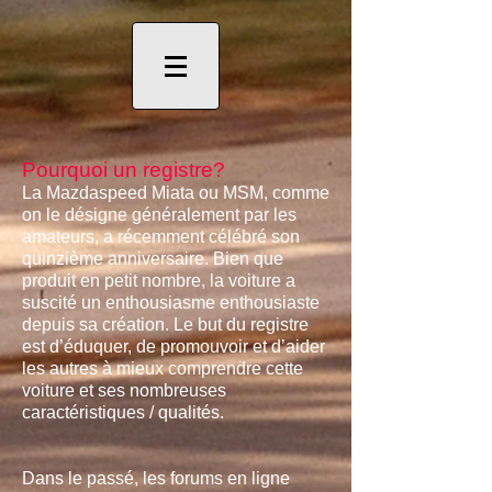
Pourquoi un registre?
La Mazdaspeed Miata ou MSM, comme
on le désigne généralement par les
amateurs, a récemment célébré son
quinzième anniversaire. Bien que
produit en petit nombre, la voiture a
suscité un enthousiasme enthousiaste
depuis sa création. Le but du registre
est d’éduquer, de promouvoir et d’aider
les autres à mieux comprendre cette
voiture et ses nombreuses
caractéristiques / qualités.
Dans le passé, les forums en ligne