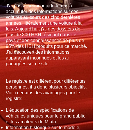
J'ai passé beaucoup de temps à
accumuler des informations sur ces
voitures au cours des cinq dernières
années, littéralement une voiture à la
fois. Aujourd'hui, j'ai des dossiers de
plus de 300 HSH résidant dans ce
pays et des connaissances de plus de
95% des HSH produits pour ce marché.
J'ai découvert des informations
auparavant inconnues et les ai
partagées sur ce site.
Le registre est différent pour différentes
personnes, il a donc plusieurs objectifs.
Voici certains des avantages pour le
registre:
L'éducation des spécifications de
véhicules uniques pour le grand public
et les amateurs de Miata
Information historique sur le modèle,