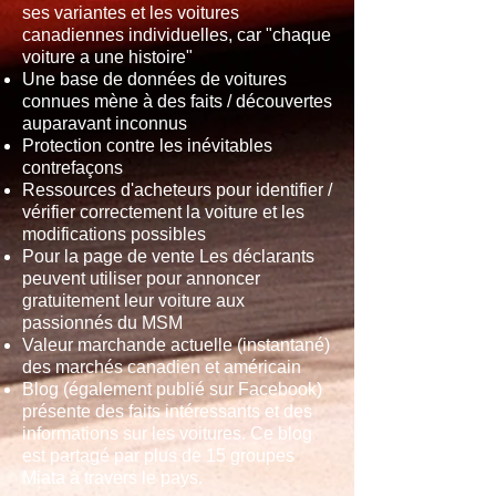
ses variantes et les voitures
canadiennes individuelles, car "chaque
voiture a une histoire"
Une base de données de voitures
connues mène à des faits / découvertes
auparavant inconnus
Protection contre les inévitables
contrefaçons
Ressources d'acheteurs pour identifier /
vérifier correctement la voiture et les
modifications possibles
Pour la page de vente Les déclarants
peuvent utiliser pour annoncer
gratuitement leur voiture aux
passionnés du MSM
Valeur marchande actuelle (instantané)
des marchés canadien et américain
Blog (également publié sur Facebook)
présente des faits intéressants et des
informations sur les voitures. Ce blog
est partagé par plus de 15 groupes
Miata à travers le pays.