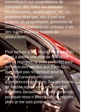
permettaient aux propriétaires de
comparer des notes sur diverses
fonctionnalités, modifications, etc. Le
problème était que, mis à part une
poignée de propriétaires, personne ne
connaissait vraiment ces voitures. L'un
des sujets était leur histoire de
production.
Plus tard en 2005, Mazda Amérique du
Nord a publié une liste de NIV MSM
(ou de registres, si vous préférez) pour
les véhicules vendus aux États-Unis,
qui n’était pas réciproque pour le
marché canadien en raison
d’incidences juridiques. Sur les forums
de mazda-speed.com, environ cinq
membres canadiens se sont demandé
pourquoi nous n'avions pas de registre,
alors je me suis porté volontaire.