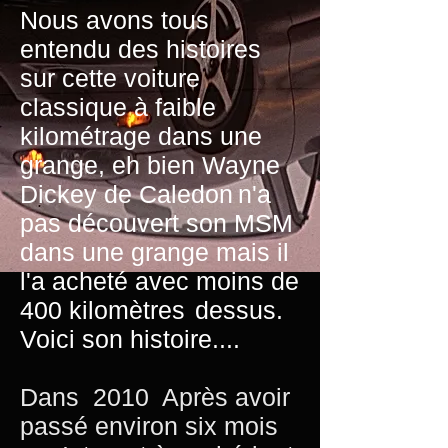
Nous avons tous
entendu des histoires
sur cette voiture
classique à faible
kilométrage dans une
grange, eh bien Wayne
Dickey de Caledon
n'a
pas découvert son MSM
dans une grange mais il
l'a acheté avec moins de
400 kilomètres
dessus.
Voici son histoire....
Dans
2010
Après avoir
passé environ six mois