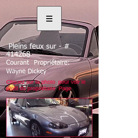
Pleins feux sur - #
414268
Courant
Propriétaire:
Wayne Dickey
Cliquez sur la photo pour voir le
profil du propriétaire Page