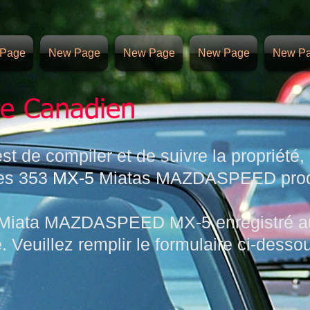
Page
New Page
New Page
New Page
New P
re Canadien
est de compiler et de suivre la propriété
des 353
MX-5
Miatas MAZDASPEED produ
 Miata MAZDASPEED MX-5 enregistré a
 Veuillez remplir le formulaire ci-desso