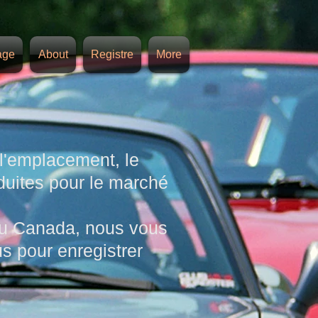
age
About
Registre
More
, l'emplacement, le
ites pour le marché
u Canada, nous vous
us pour enregistrer