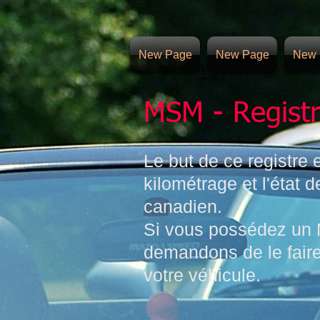
New Page
New Page
New 
MSM - Regist
Le but de ce registre 
kilométrage et l'état 
canadien.
Si vous possédez un
demandons de le faire.
votre véhicule.