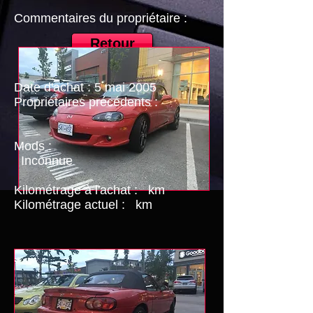
Commentaires du propriétaire :
Retour
Date d'achat : 5 mai 2005
Propriétaires précédents :
Mods :
Inconnue
Kilométrage à l'achat :
km
Kilométrage actuel :
km