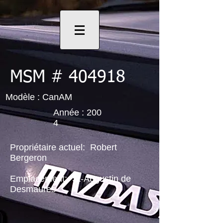
MSM # 404918
Modèle : CanAM
Année : 200
4
Propriétaire actuel:
Robert
Bergeron
Emplacement:
St-Augustin de
Desmaures