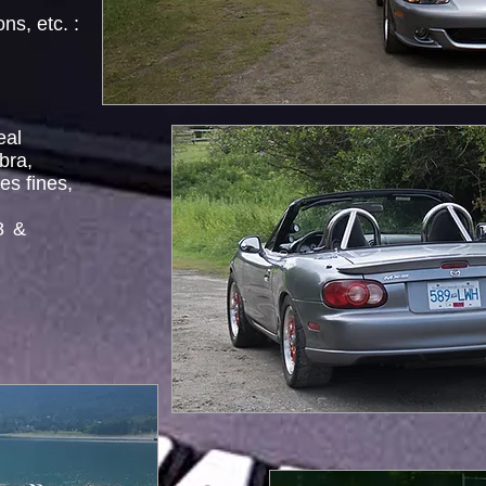
ns, etc. :
eal
bra,
es fines,
8
&