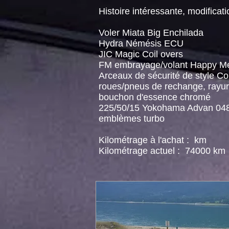
Histoire intéressante, modificatio
Voler Miata Big Enchilada
Hydra Némésis ECU
JIC Magic Coil overs
FM embrayage/volant Happy M
Arceaux de sécurité de style Co
roues/pneus de rechange, rayur
bouchon d'essence chromé
225/50/15 Yokohama Advan 04
emblèmes turbo
Kilométrage à l'achat :
km
Kilométrage actuel :
74000 km