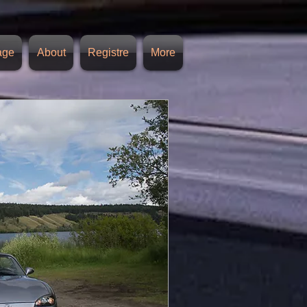
age
About
Registre
More