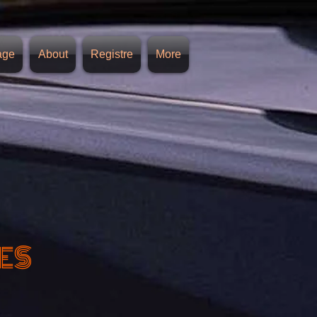
age
About
Registre
More
ES