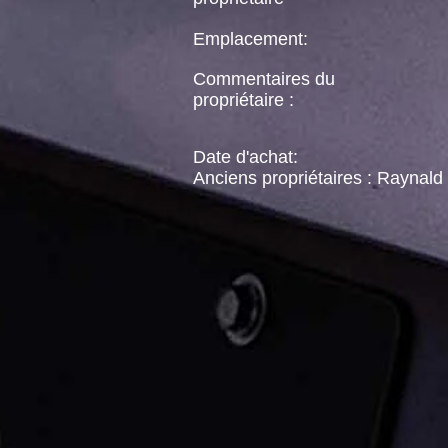
Emplacement:
Commentaires du
propriétaire :
Date d'achat:
Anciens propriétaires : Raynald