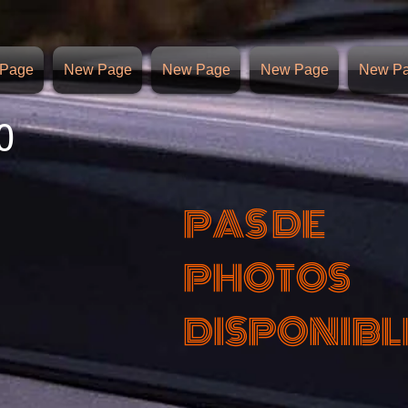
Page
New Page
New Page
New Page
New P
0
PAS DE
PHOTOS
DISPONIBL