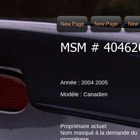
New Page
New Page
New 
MSM # 40462
Année : 2004 2005
Modèle : Canadien
Propriétaire actuel:
Nom masqué à la demande du
propriétaire