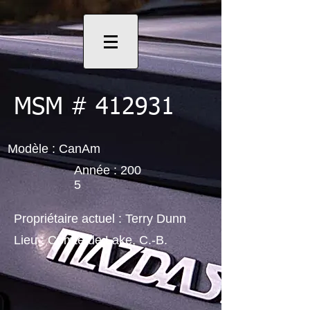
MSM # 412931
Modèle : CanAm
Année : 200
5
Propriétaire actuel : Terry Dunn
Lieu : Comté de Lake, C.-B.