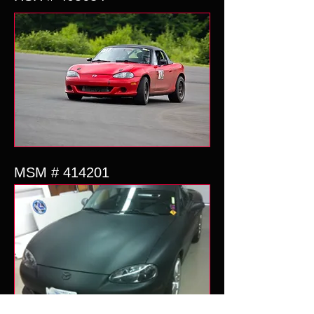
MSM # 414201