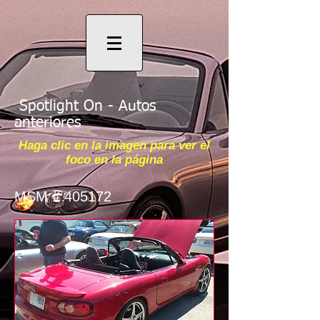
Spotlight On - Autos
anteriores
Haga clic en la imagen para ver el
foco en la página
MSM # 405172