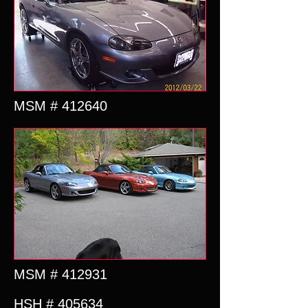
MSM # 412640
MSM # 412931
HSH # 405634