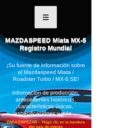
MAZDASPEED Miata MX-5
Registro Mundial
¡Su fuente de información sobre
el Mazdaspeed Miata /
Roadster Turbo / MX-5 SE!
Información de producción,
antecedentes históricos,
características únicas,
especificaciones y más ...
PARA EMPEZAR - Haga clic en la bandera
del país de interés