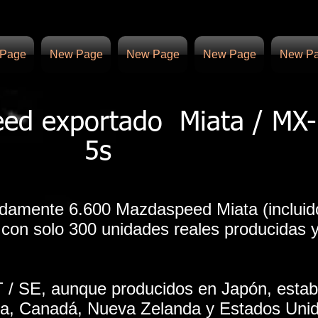
Page
New Page
New Page
New Page
New P
ed exportado
Miata / MX-
5s
damente 6.600 Mazdaspeed Miata (incluid
con solo 300 unidades reales producidas y
 / SE, aunque producidos en Japón, estab
a, Canadá, Nueva Zelanda y Estados Unid