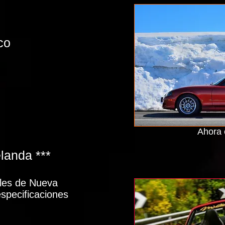
co
Ahora 
landa ***
ales de Nueva
specificaciones