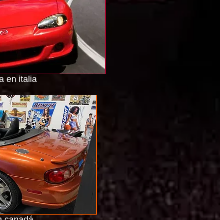
 en italia
n canadá