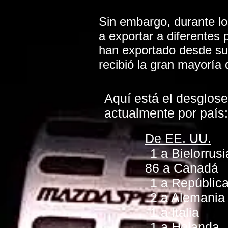
Sin embargo, durante lo
a exportar a diferentes
han exportado desde su 
recibió la gran mayoría 
Aquí está el desglos
actualmente por país:
De EE. UU.
1 a Bielorrusi
86 a Canadá
1 a Repúblic
2 a Alemania
1 a Italia
1 a Holanda