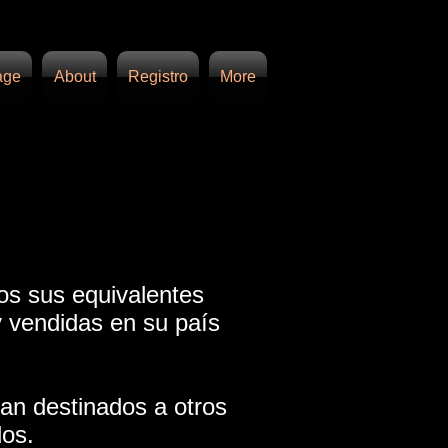
age
About
Registro
More
os sus equivalentes
 vendidas en su país
an destinados a otros
os.