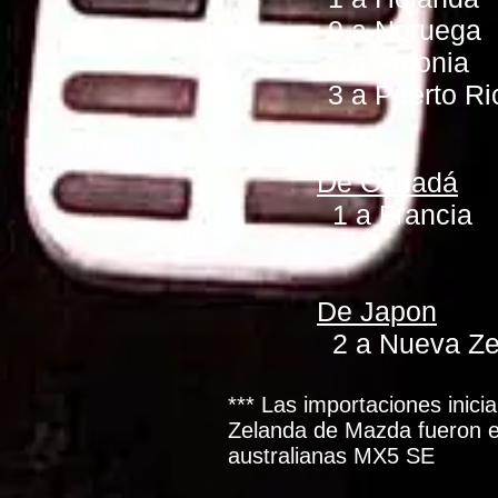
9 a Noruega
2 a Polonia
3 a Puerto Ri
De Canadá
1 a Francia
De Japon
2 a Nueva Ze
*** Las importaciones inici
Zelanda de Mazda fueron e
australianas MX5 SE