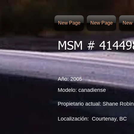
New Page
New Page
New 
MSM # 41449
Año: 2005
Modelo: canadiense
Propietario actual: Shane Robi
Localización:
Courtenay, BC