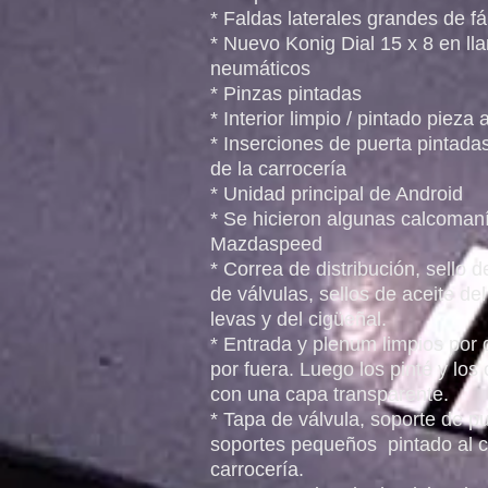
* Faldas laterales grandes de fá
* Nuevo Konig Dial 15 x 8 en lla
neumáticos
* Pinzas pintadas
* Interior limpio / pintado pieza 
* Inserciones de puerta pintadas
de la carrocería
* Unidad principal de Android
* Se hicieron algunas calcoman
Mazdaspeed
* Correa de distribución, sello d
de válvulas, sellos de aceite del
levas y del cigüeñal.
* Entrada y plenum limpios por 
por fuera. Luego los pinté y los
con una capa transparente.
* Tapa de válvula, soporte de pu
soportes pequeños
pintado al c
carrocería.