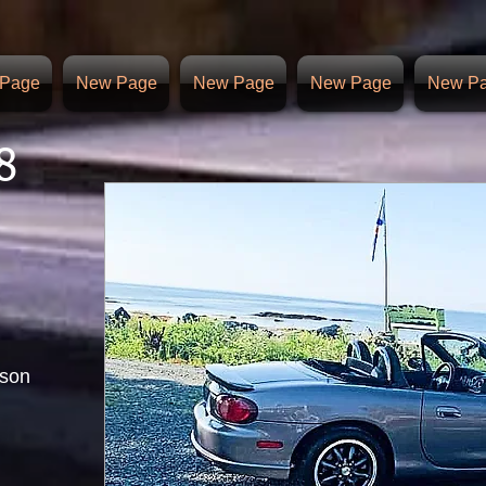
Page
New Page
New Page
New Page
New P
8
nson