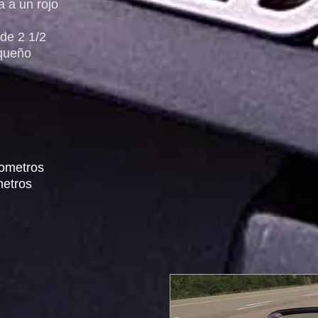
a a un rojo
 de 2 1/2
equeño
lometros
metros