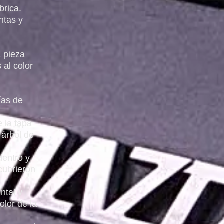
brica.
ntas y
a pieza
 al color
ías de
e la tapa
 árbol de
dentro y
 cubrieron
ntal y
olor de la