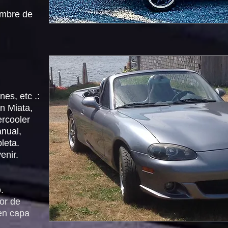
embre de
nes, etc .:
in Miata,
ercooler
anual,
leta.
enir.
.
or de
 en capa