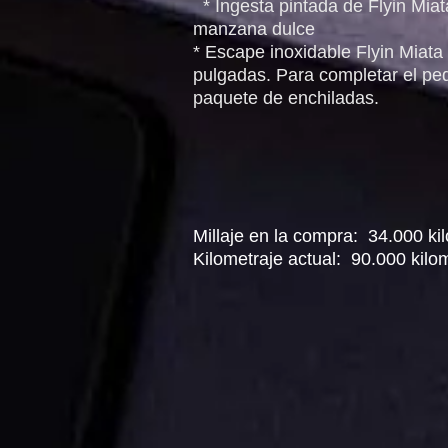
* Ingesta pintada de Flyin Miat
manzana dulce
* Escape inoxidable Flyin Miata
pulgadas. Para completar el p
paquete de enchiladas.
Millaje en la compra:
34.000 ki
Kilometraje actual:
90.000 kilo