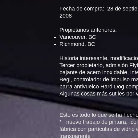
Fecha de compra:
28 de septi
2008
Propietarios anteriores:
Vancouver, BC
Richmond, BC
Historia interesante, modificacio
Tercer propietario, admisión Fly
bajante de acero inoxidable, int
Begi, controlador de impulso m
barra antivuelco Hard Dog comp
Algunas cosas más sutiles por v
Esto es todo lo que se ha hecho
*
nuevo trabajo de pintura,
col
fábrica con partículas de vidrio
transparente