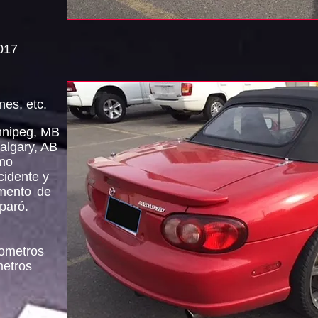
017
nes, etc.
nnipeg, MB
algary, AB
imo
cidente y
amento
de
paró.
lometros
metros