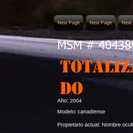
New Page
New Page
New 
MSM # 40438
TOTALIZ
DO
Año: 2004
Modelo: canadiense
Propietario actual: Nombre ocul