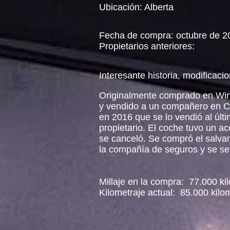
Ubicación: Alberta
Fecha de compra: octubre de 2
Propietarios anteriores:
Interesante historia, modificacio
Originalmente comprado en Wi
y vendido a un compañero en C
en 2016 que se lo vendió al últ
propietario. El coche tuvo un ac
se canceló. Se compró el salv
la compañía de seguros y se se
Millaje en la compra:
77.000 ki
Kilometraje actual:
85.000 kilo