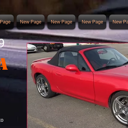
Page
New Page
New Page
New Page
New P
9
A
to