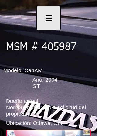
MSM # 405987
Modelo: CanAM
Año: 2004
GT
Dueño actual:
Nombre registrado a solicitud del
propietario
Ubicación: Ottawa, Ont.