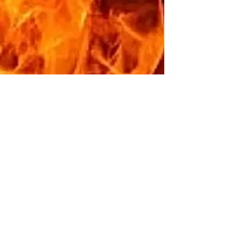
興味深いことに、これは世界中で
これらの車両の最終生産ではあり
ませんでした。
2005年3月
下旬にNB生産の終わり
近くに
生産された5つの日本のロー
ドスターターボ。