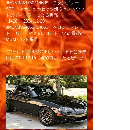
JM1NB354750414638
チタングレー
STD
マサチューセッツ州ウェストウッ
ドのディーラーによる販売
1428
2004-12-20
JM1NB354850414650
ベロシティレッ
ド
GT
マツダレコードごとの最後の
MSMビルド番号
***ビルド＃1422の正しいビルド日は実際
には2004-12-15（確認待ち）だと思いま
す。