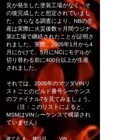
災が発生した塗装工場がなく、そ
の後完成したと想定されていまし
た。さらなる調査により、NBの生
産は実際に火災後数ヶ月間ウジナ
第2工場で継続されたことが証明さ
れました。実際、2005年1月から4
月にかけて、5月にNCにモデルが
切り替わる前に400台以上が生産
されました。
それでは、2005年のマツダVINリ
ストごとのビルド番号シーケンス
のファイナル7を見てみましょう。
（注：このリストによると、
MSMはVINシーケンスで構築され
ていません）
建てる ＃
建設日
VIN