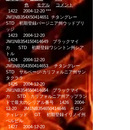
色
モデル
コメント
1422
2004-12-20
***
JM1NB354X50414651
チタングレー
STD
初期登録バージニア州ウッドブリ
ッジ
1423
2004-12-20
JM1NB354150414649
ブラックマイ
カ
STD
初期登録ワシントン州シア
トル
1424
2004-12-20
JM1NB354350414653
チタングレー
STD
サルベージ-カリフォルニア州サン
タクララ
1425
2004-12-20
JM1NB354550414654
ブラックマイ
カ
STD
カリフォルニア州アップラン
ドで最大のシリアル番号
1426
2004-
12-20
JM1NB354650414646
ベロシ
ティレッド
GT
初期登録イリノイ州
ベルビル
1427
2004-12-20