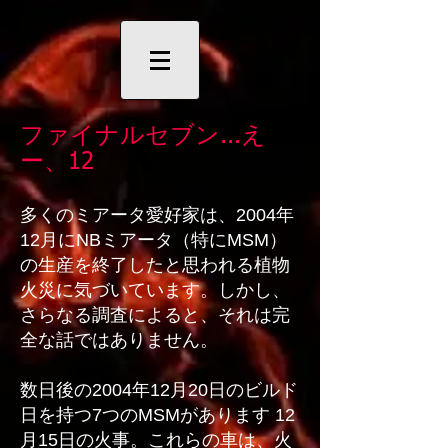
ファイナルセブン...え
ー、12
多くのミアータ愛好家は、2004年
12月にNBミアータ（特にMSM）
の生産を終了したと思われる植物
火災に気づいています。しかし、
さらなる調査によると、それは完
全な話ではありません。
数日後の2004年12月20日のビルド
日を持つ7つのMSMがあります
12
月15日の火事。これらの車は、火