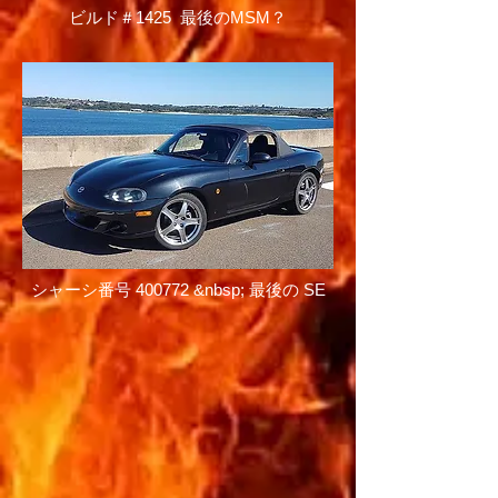
ビルド＃1425 最後のMSM？
シャーシ番号 400772 &nbsp; 最後の SE