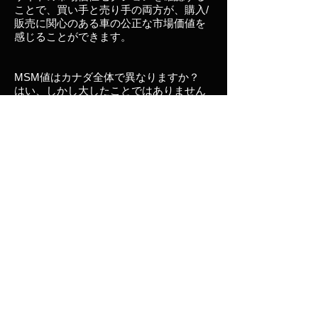
ことで、買い手と売り手の両方が、購入/
販売に関心のある車の公正な市場価値を
感じることができます。
MSM値はカナダ全体で異なりますか？
はい、しかし大したことではありません
が、市場価値は単に次の買い手が喜んで
支払うものであり、その数字は多くの変
数によって異なります。
ただし、価格は
需要と場所の影響を受けます。たとえ
ば、利用できる数が限られているため、
サスカチュワン州や沿海州では車がより
高い価格で販売される場合があります。
そのまったく同じ車は、より多くの選択
肢があるという理由だけで、ケベック、
オンタリオ、アルバータ、およびBCでよ
り安く売れるでしょう。