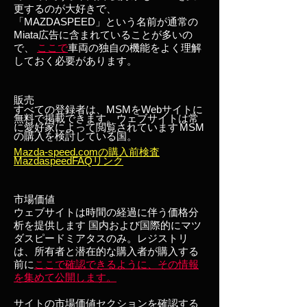
更するのが大好きで、
「MAZDASPEED」という名前が通常の
Miata広告に含まれていることが多いの
で、
ここで
車両の独自の機能をよく理解
しておく必要があります。
販売
すべての登録者は、MSMをWebサイトに
無料で掲載できます。ウェブサイトは常
に愛好家によって閲覧されています
MSM
の購入を検討している国。
Mazda-speed.comの購入前検査
MazdaspeedFAQリンク
市場価値
ウェブサイトは時間の経過に伴う価格分
析を提供します
国内および国際的にマツ
ダスピードミアタスのみ。レジストリ
は、所有者と潜在的な購入者が購入する
前に
ここで確認できるように、その情報
を集めて公開します。
サイトの市場価値セクションを確認する