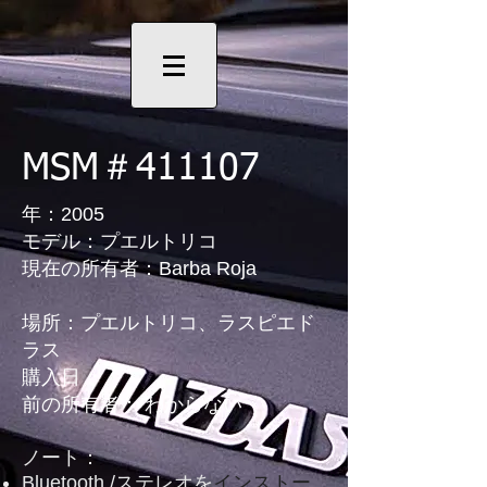
MSM＃411107
年：2005
モデル：プエルトリコ
現在の所有者：Barba Roja
場所：プエルトリコ、ラスピエド
ラス
購入日：
前の所有者：
わからない
ノート：
Bluetooth /ステレオを
インストー