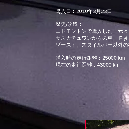
購入日：2010年3月23日
歴史/改造：
エドモントンで購入した、元々
サスカチュワンからの車。 Flyin'
ゾースト、スタイルバー以外の
購入時の走行距離：25000 km
現在の走行距離：43000 km