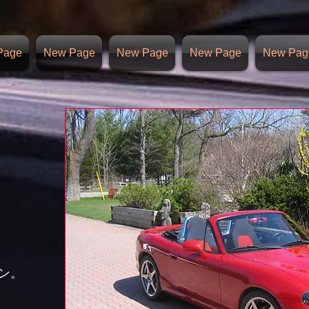
Page
New Page
New Page
New Page
New Pag
8
ン。