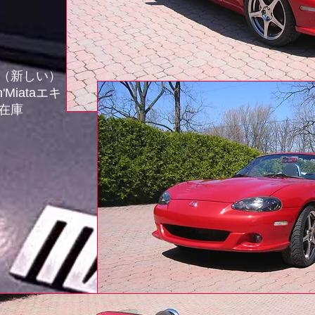
（新しい）
Miataエキ
在庫