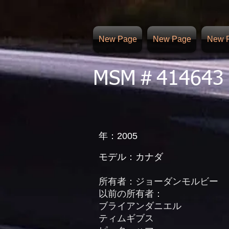
New Page
New Page
New 
MSM＃414643
年：2005
モデル：カナダ
所有者：ジョーダンモルビー
以前の所有者：
ブライアンダニエル
ティムギブス